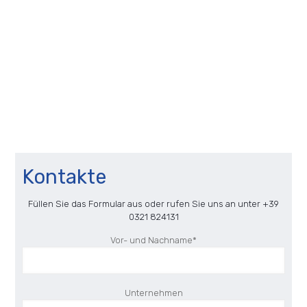
+39 0321 824131
+39 0321 824222
info@fdueg.com
LinkedIn
Kontakte
Füllen Sie das Formular aus oder rufen Sie uns an unter
+39
0321 824131
Vor- und Nachname*
Unternehmen