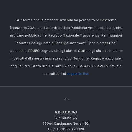
Si informa che la presente Azienda ha percepito nell’esercizio
finanziario 2021, aiuti e contributi da Pubbliche Amministrazioni, che
risultano pubblicati nel Registro Nazionale Trasparenza. Per maggiori
informazioni riguardo gli obblighi informativi per le erogazioni
pubbliche, FDUEG segnala che gli aiuti di Stato e gli aiuti de minimis
ricevuti dalla nostra impresa sono contenuti nel Registro nazionale
degli aiuti di Stato di cui all’art. 52 della L. 234/2012 a cui si rinvia e
consultabili al
seguente link
F.D.U.E.G. Srl
Via Torino, 33
28064 Carpignano Sesia (NO)
P.I. / C.F. 01830420020