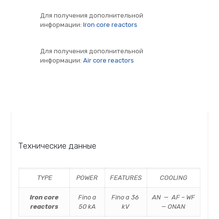
Для получения дополнительной
информации:
Iron core reactors
Для получения дополнительной
информации:
Air core reactors
Технические данные
TYPE
POWER
FEATURES
COOLING
Iron core
F
ino a
F
ino a
36
AN — AF – WF
reactors
50 kA
kV
— ONAN